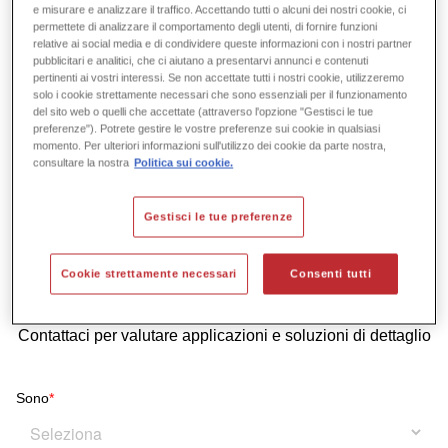
e misurare e analizzare il traffico. Accettando tutti o alcuni dei nostri cookie, ci
Tutti i prodotti a base di silicato di calcio Skamowall
permettete di analizzare il comportamento degli utenti, di fornire funzioni
Che cos'è SkamoWall Bore?
sono dotati di una EPD (Environmental Product
relative ai social media e di condividere queste informazioni con i nostri partner
pubblicitari e analitici, che ci aiutano a presentarvi annunci e contenuti
Declaration, Dichiarazione ambientale di prodotto),
SkamoWall Bore è
un foro utilizzato sui lati e sulla
pertinenti ai vostri interessi. Se non accettate tutti i nostri cookie, utilizzeremo
verificata da terzi e pubblicata tramite EPD Danimarca.
parte superiore delle finestre.
solo i cookie strettamente necessari che sono essenziali per il funzionamento
del sito web o quelli che accettate (attraverso l'opzione "Gestisci le tue
Di quale materiale è fatto SkamoWall Bore?
Per saperne di più sull'EPD (Environmental Product
preferenze"). Potrete gestire le vostre preferenze sui cookie in qualsiasi
Declaration, Dichiarazione ambientale di prodotto) fate
momento. Per ulteriori informazioni sull'utilizzo dei cookie da parte nostra,
SkamoWall Bore
è realizzato in silicato di calcio.
consultare la nostra
Politica sui cookie.
clic qui.
Per saperne di più sul silicato di calcio, fate clic qui.
Gestisci le tue preferenze
Vuoi chiarire l’utilizzo di
Cookie strettamente necessari
Consenti tutti
SkamoWall Bore?
Contattaci per valutare applicazioni e soluzioni di dettaglio