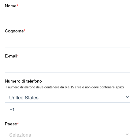
una EPD
sono dotati di
(Environment
una EPD
Product
(Environment
Declaration)
Product
verificata da
Declaration),
terzi e
verificata da
pubblicata
terzi e
tramite EPD
pubblicata
Danimarca.
attraverso EPD
Danimarca.