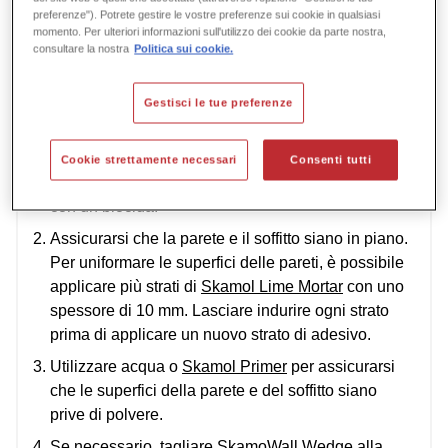
preferenze"). Potrete gestire le vostre preferenze sui cookie in qualsiasi
momento. Per ulteriori informazioni sull'utilizzo dei cookie da parte nostra,
Come utilizzare il prodotto
Documentazione
Specifiche:
consultare la nostra
Politica sui cookie.
Domande frequenti (FAQ)
Informazioni sulla sicurezza
Gestisci le tue preferenze
Rimuovere intonaco cadente, catrame, residui di
vernice e materiali organici dalla parete e dal
Cookie strettamente necessari
Consenti tutti
soffitto. In caso di crescita di muffe, pulire la parete
con un biocida.
Assicurarsi che la parete e il soffitto siano in piano.
Per uniformare le superfici delle pareti, è possibile
applicare più strati di
Skamol Lime Mortar
con uno
spessore di 10 mm. Lasciare indurire ogni strato
prima di applicare un nuovo strato di adesivo.
Utilizzare acqua o
Skamol Primer
per assicurarsi
che le superfici della parete e del soffitto siano
prive di polvere.
Se necessario, tagliare SkamoWall Wedge alla