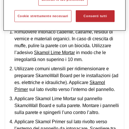
Come utilizzare il prodotto
Documentazione
Specifiche:
Cookie strettamente necessari
Consenti tutti
Domande frequenti (FAQ)
Informazioni sulla sicurezza
Rimuovere intonaco cadente, catrame, residui di
vernice e materiali organici. In caso di crescita di
muffe, pulire la parete con un biocida. Utilizzare
l’adesivo
Skamol Lime Mortar
in modo che le
irregolarità non superino i 10 mm.
Utilizzare comuni utensili per ridimensionare e
preparare SkamoWall Board per le installazioni (ad
es. elettriche e idrauliche). Applicare
Skamol
Primer
sul lato rivolto verso l’interno del pannello.
Applicare Skamol Lime Mortar sul pannello
SkamoWall Board e sulla parete. Montare i pannelli
sulla parete e spingerli l’uno contro l’altro.
Applicare Skamol Primer sul lato rivolto verso
l’esterno del pannello da intonacare. Scegliere tra