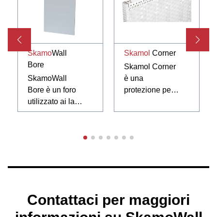
Skamo
Wall
Skamol
Corner
Bore
Skamol Corner
SkamoWall
è una
Bore è un foro
protezione per
utilizzato ai lati
angoli.
e nella parte
superiore delle
finestre. Come
SkamoWall
Board e
SkamoWall
Wedge,
SkamoWall
Contattaci per maggiori
Bore è